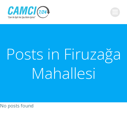
İçeriğe
geç
Posts in Firuzağa
Mahallesi
No posts found